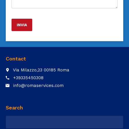
Contact
Via Milazzo,23 00185 Roma
place
+39335450308
call
info@romaservices.com
email
Search
Ricerca
per: