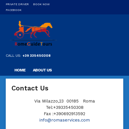
PRIVATE DRIVER
BOOK NOW
FACEBOOK
CALL US:
+39 335450308
HOME
ABOUT US
OUR PRIVATE PROFESSIONAL GUIDE
DESTINATIONS
Contact Us
FAQ
CONTACT US
Via Milazzo,23 00185 Roma
Tel:+39335450308
Fax :+390692913592
info@romaservices.com